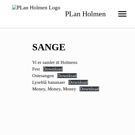
PLan Holmen
SANGE
Vi er samlet til Holmens
Fest
Download
Ostesangen
Download
Lyseblå bananaer
Download
Money, Money, Money
Download